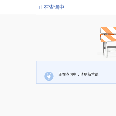
正在查询中
正在查询中，请刷新重试